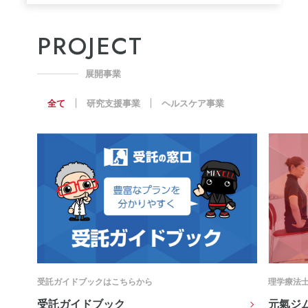
PROJECT
展開事業
全て
研究支援事業
ヘルスケア事業
理学療法士がオーダーメイドのプログラムでサポート！
介護用品
元氣ジム
広島介