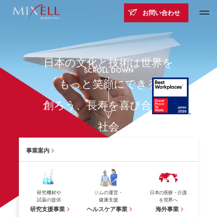
お問い合わせ
日
本
の
文
化
と
技
術
は
世
界
を
SCROLL DOWN
も
っ
と
笑
顔
に
で
き
る
創
ろ
う
、
長
寿
を
喜
び
合
え
る
社
会
事業案内
研究機材や
ジムの運営・
日本の医療・介護
試薬の提供
健康支援
を世界へ
研究支援事業
ヘルスケア事業
海外事業