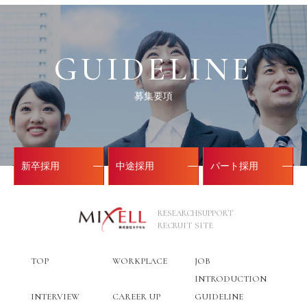
GUIDELINE
募集要項
新卒採用
中途採用
パート採用
RESEARCHSUPPORT
RECRUIT SITE
TOP
WORKPLACE
JOB
INTRODUCTION
INTERVIEW
CAREER UP
GUIDELINE