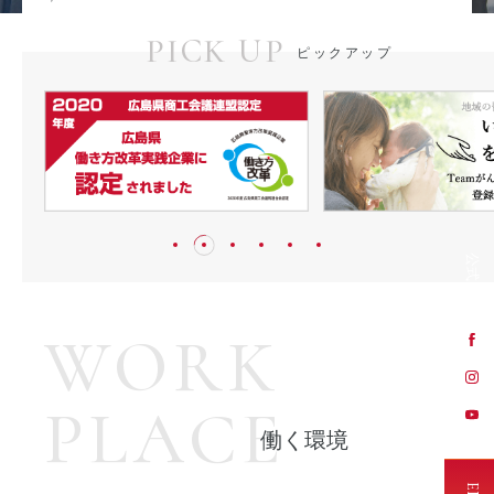
2026
新年ご挨拶
PICK UP
1/5
ピックアップ
2025
年末年始の営業に関するお知らせ
11/25
2025
元氣ジム広島宇品 新規オープンのお知らせ（2025年6月）
05/14
2024
年末年始の営業に関するお知らせ
12/09
2024
台風の影響により 広島本社を8月30日終日 臨時休業いたします。
公式SNS
08.29
2024
GPTW 2024年版 中国・四国地域における「働きがいのある会社」“第１位”に選出されました
05.30
WORK
2024
BSテレ東「アルバレスの空」の番組でご紹介いただきました。
05.10
2024
PLACE
ゴールデンウィーク休業のお知らせ
04.24
働く環境
2024
2024年版 広島県における「働きがいのある会社」優秀企業 第1位 として選出
02.16