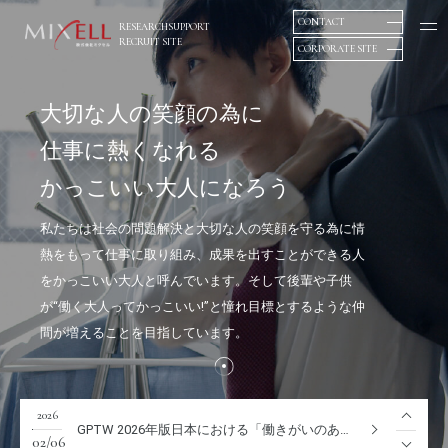
CONTACT
RESEARCHSUPPORT
RECRUIT SITE
CORPORATE SITE
大
切
な
人
の
笑
顔
の
為
に
仕
事
に
熱
く
な
れ
る
か
っ
こ
い
い
大
人
に
な
ろ
う
私たちは社会の問題解決と大切な人の笑顔を守る為に情
熱をもって仕事に取り組み、成果を出すことができる人
をかっこいい大人と呼んでいます。そして後輩や子供
が“働く大人ってかっこいい!”と憧れ目標とするような仲
2023
採用サイトをリニューアルいたしました。
間が増えることを目指しています。
05.30
2026
夏季休業のお知らせ
7/23
2026
GPTW 2026年版日本における「働きがいのある会社」にて“第8位”に選出！
02/06