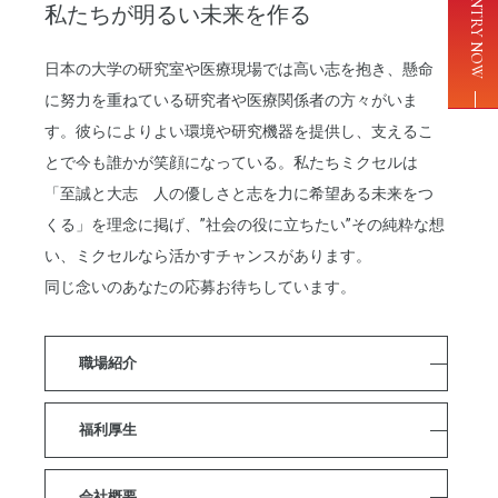
ENTRY NOW
2024
私たちが明るい未来を作る
2024年版 日本における 「働きがいのある会社」小規模部門 第２位にランクイン
02.08
2023
日本の大学の研究室や医療現場では高い志を抱き、懸命
2023年版 日本における 「働きがいのある会社」若手ランキング小規模部門5位に選出
07.26
に努力を重ねている研究者や医療関係者の方々がいま
2023
す。彼らによりよい環境や研究機器を提供し、支えるこ
【年末年始休業のお知らせ】2023年12月27日(水)午後 ～ 2024年1月3日(水)
11.24
とで今も誰かが笑顔になっている。私たちミクセルは
2023
採用サイトをリニューアルいたしました。
「至誠と大志 人の優しさと志を力に希望ある未来をつ
05.30
くる」を理念に掲げ、”社会の役に立ちたい”その純粋な想
2026
夏季休業のお知らせ
い、ミクセルなら活かすチャンスがあります。
7/23
同じ念いのあなたの応募お待ちしています。
職場紹介
福利厚生
会社概要